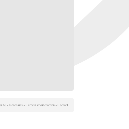
n bij
-
Recensies
-
Cumela voorwaarden
-
Contact