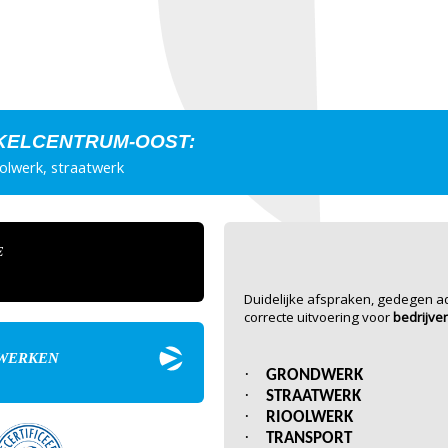
NKELCENTRUM-OOST:
olwerk, straatwerk
E
Duidelijke afspraken, gedegen adv
correcte uitvoering voor
bedrijve
DWERKEN
·
GRONDWERK
·
STRAATWERK
·
RIOOLWERK
·
TRANSPORT