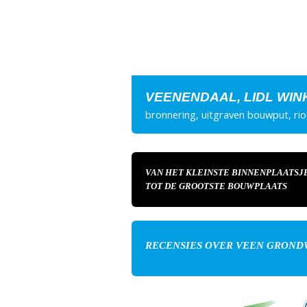
VEENENDAAL, LIDL WI
bronnering, uitgraven bouwput, rio
VAN HET KLEINSTE BINNENPLAATSJ
TOT DE GROOTSTE BOUWPLAATS
RECENSIES OVER VEEN GRON